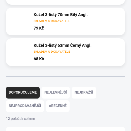
Kužel 3-listý 70mm Bílý Angl.
SKLADEM U DODAVATELE
79 Kč
Kužel 3-listý 63mm Černý Angl.
SKLADEM U DODAVATELE
68 Kč
Ř
a
DOPORUČUJEME
NEJLEVNĚJŠÍ
NEJDRAŽŠÍ
z
e
NEJPRODÁVANĚJŠÍ
ABECEDNĚ
n
í
12
položek celkem
p
r