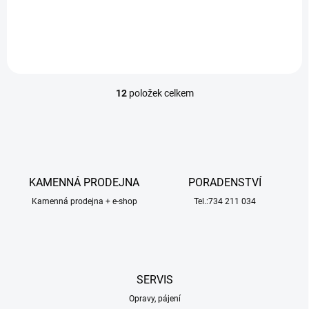
vrtuli pro montáž zepředu.
vrtuli pro montáž zepředu.
12
položek celkem
O
v
l
á
d
a
c
KAMENNÁ PRODEJNA
PORADENSTVÍ
í
Kamenná prodejna + e-shop
p
Tel.:734 211 034
r
v
k
y
v
SERVIS
ý
p
Opravy, pájení
i