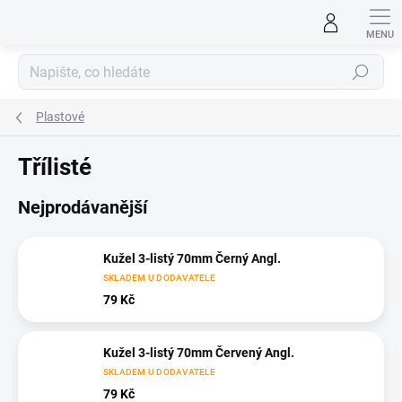
Přejít
na
obsah
Hledat
Plastové
Třílisté
Nejprodávanější
Kužel 3-listý 70mm Černý Angl.
SKLADEM U DODAVATELE
79 Kč
Kužel 3-listý 70mm Červený Angl.
SKLADEM U DODAVATELE
79 Kč