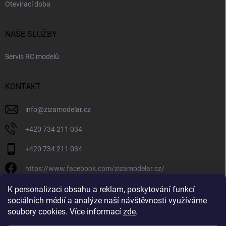
Otevírací doba
NAŠE SLUŽBY
Servis RC modelů
KONTAKT
info
@
zizamodelar.cz
+420 734 211 034
+420 734 211 034
https://www.facebook.com/zizamodelar.cz/
/zizamodelar.cz/
K personalizaci obsahu a reklam, poskytování funkcí
sociálních médií a analýze naší návštěvnosti využíváme
+420 734 211 034
soubory cookies. Více informací
zde
.