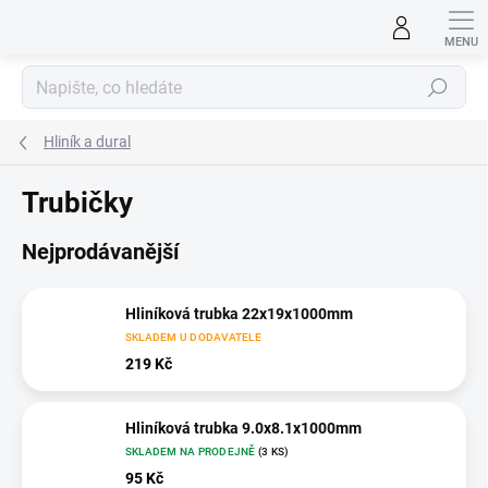
Přejít
na
obsah
Hledat
Hliník a dural
Trubičky
Nejprodávanější
Hliníková trubka 22x19x1000mm
SKLADEM U DODAVATELE
219 Kč
Hliníková trubka 9.0x8.1x1000mm
SKLADEM NA PRODEJNĚ
(3 KS)
95 Kč