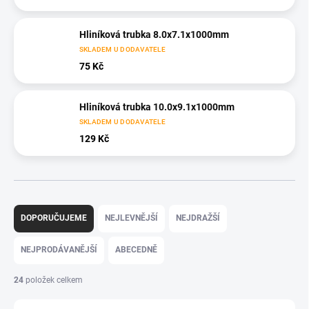
Hliníková trubka 8.0x7.1x1000mm
SKLADEM U DODAVATELE
75 Kč
Hliníková trubka 10.0x9.1x1000mm
SKLADEM U DODAVATELE
129 Kč
Ř
a
DOPORUČUJEME
NEJLEVNĚJŠÍ
NEJDRAŽŠÍ
z
e
NEJPRODÁVANĚJŠÍ
ABECEDNĚ
n
í
24
položek celkem
p
r