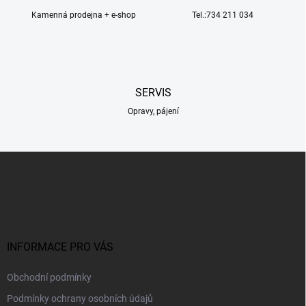
í
Kamenná prodejna + e-shop
p
Tel.:734 211 034
r
v
k
y
v
SERVIS
ý
p
Opravy, pájení
i
s
u
Z
á
p
a
t
í
INFORMACE PRO VÁS
Obchodní podmínky
Podmínky ochrany osobních údajů