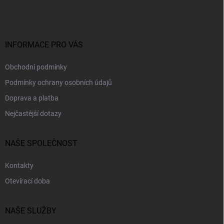
p
a
t
í
INFORMACE PRO VÁS
Obchodní podmínky
Podmínky ochrany osobních údajů
Doprava a platba
Nejčastější dotazy
NAŠE SPOLEČNOST
Kontakty
Otevírací doba
NAŠE SLUŽBY