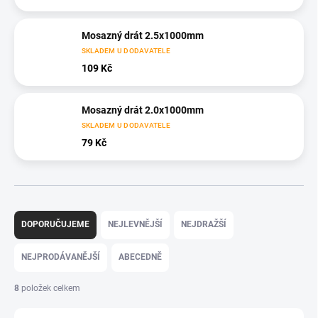
Mosazný drát 2.5x1000mm
SKLADEM U DODAVATELE
109 Kč
Mosazný drát 2.0x1000mm
SKLADEM U DODAVATELE
79 Kč
Ř
a
DOPORUČUJEME
NEJLEVNĚJŠÍ
NEJDRAŽŠÍ
z
e
NEJPRODÁVANĚJŠÍ
ABECEDNĚ
n
í
8
položek celkem
p
r