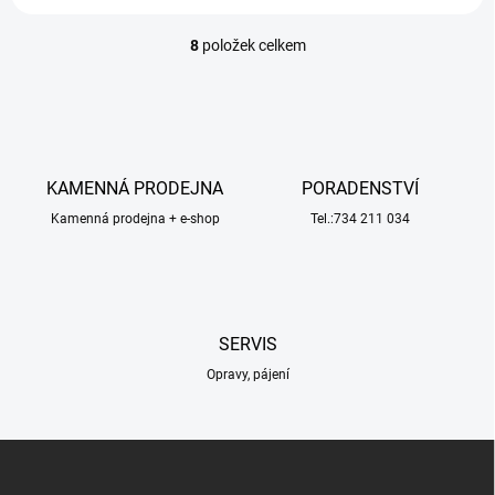
8
položek celkem
O
v
l
á
d
a
c
KAMENNÁ PRODEJNA
PORADENSTVÍ
í
Kamenná prodejna + e-shop
p
Tel.:734 211 034
r
v
k
y
v
SERVIS
ý
p
Opravy, pájení
i
s
u
Z
á