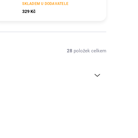
SKLADEM U DODAVATELE
329 Kč
28
položek celkem
TIP
KAV60.30102