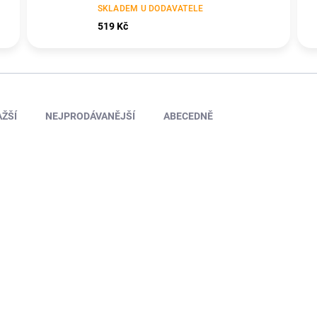
SKLADEM U DODAVATELE
519 Kč
ŽŠÍ
NEJPRODÁVANĚJŠÍ
ABECEDNĚ
TIP
KAV60.301025