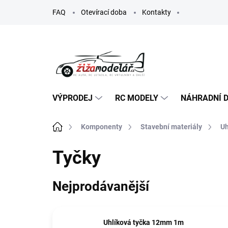
Přejít
FAQ
Otevírací doba
Kontakty
na
obsah
VÝPRODEJ
RC MODELY
NÁHRADNÍ D
Domů
Komponenty
Stavební materiály
Uh
Tyčky
Nejprodávanější
Uhlíková tyčka 12mm 1m