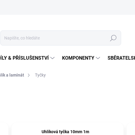
Hledat
ÍLY & PŘÍSLUŠENSTVÍ
KOMPONENTY
SBĚRATELS
lík a laminát
Tyčky
Uhlíková tyčka 10mm 1m