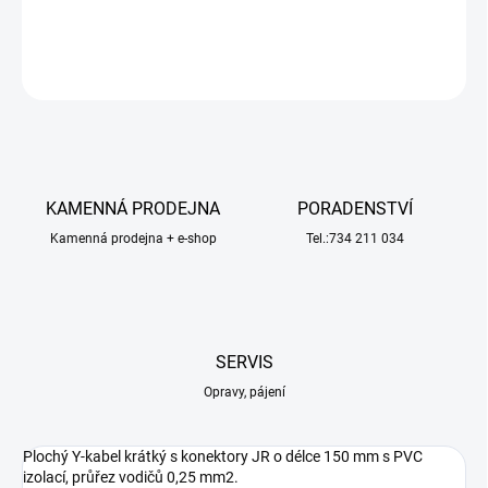
DETAILNÍ INFORMACE
ZEPTAT SE
HLÍDAT
KAMENNÁ PRODEJNA
PORADENSTVÍ
Kamenná prodejna + e-shop
Tel.:734 211 034
SERVIS
Opravy, pájení
Plochý Y-kabel krátký s konektory JR o délce 150 mm s PVC
izolací, průřez vodičů 0,25 mm2.