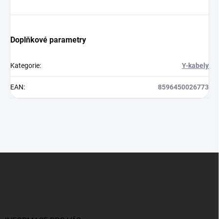
Doplňkové parametry
Kategorie
:
Y-kabely
EAN
:
8596450026773
Z
á
p
a
t
í