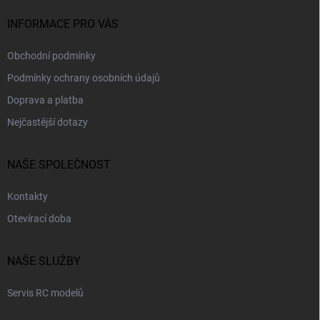
í
INFORMACE PRO VÁS
Obchodní podmínky
Podmínky ochrany osobních údajů
Doprava a platba
Nejčastější dotazy
NAŠE SPOLEČNOST
Kontakty
Otevírací doba
NAŠE SLUŽBY
Servis RC modelů