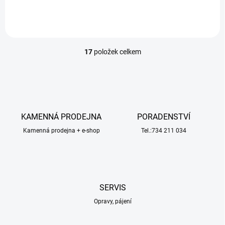
17
položek celkem
O
v
l
á
d
a
c
KAMENNÁ PRODEJNA
PORADENSTVÍ
í
Kamenná prodejna + e-shop
p
Tel.:734 211 034
r
v
k
y
v
SERVIS
ý
p
Opravy, pájení
i
s