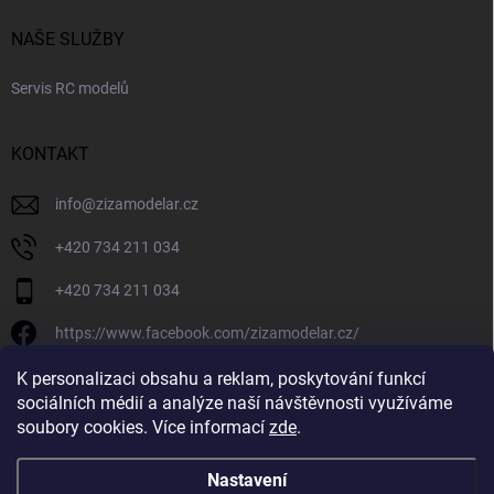
NAŠE SLUŽBY
Servis RC modelů
KONTAKT
info
@
zizamodelar.cz
+420 734 211 034
+420 734 211 034
https://www.facebook.com/zizamodelar.cz/
/zizamodelar.cz/
K personalizaci obsahu a reklam, poskytování funkcí
sociálních médií a analýze naší návštěvnosti využíváme
+420 734 211 034
soubory cookies. Více informací
zde
.
Nastavení