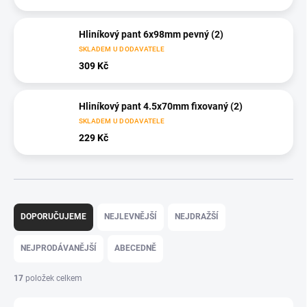
Hliníkový pant 6x98mm pevný (2)
SKLADEM U DODAVATELE
309 Kč
Hliníkový pant 4.5x70mm fixovaný (2)
SKLADEM U DODAVATELE
229 Kč
Ř
a
DOPORUČUJEME
NEJLEVNĚJŠÍ
NEJDRAŽŠÍ
z
e
NEJPRODÁVANĚJŠÍ
ABECEDNĚ
n
í
17
položek celkem
p
r