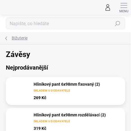
Přejít
na
obsah
Hledat
Bižuterie
Závěsy
Nejprodávanější
Hliníkový pant 6x98mm fixovaný (2)
SKLADEM U DODAVATELE
269 Kč
Hliníkový pant 6x98mm rozdělávací (2)
SKLADEM U DODAVATELE
319 Kč