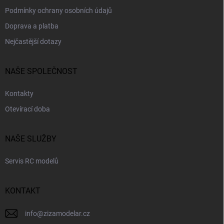
p
Podmínky ochrany osobních údajů
i
s
Doprava a platba
u
Nejčastější dotazy
NAŠE SPOLEČNOST
Kontakty
Otevírací doba
NAŠE SLUŽBY
Servis RC modelů
KONTAKT
info
@
zizamodelar.cz