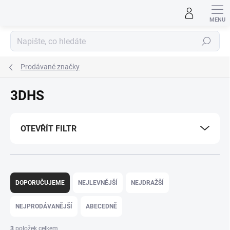
Přejít
na
obsah
Hledat
Prodávané značky
3DHS
OTEVŘÍT FILTR
Ř
a
DOPORUČUJEME
NEJLEVNĚJŠÍ
NEJDRAŽŠÍ
z
e
NEJPRODÁVANĚJŠÍ
ABECEDNĚ
n
í
3
položek celkem