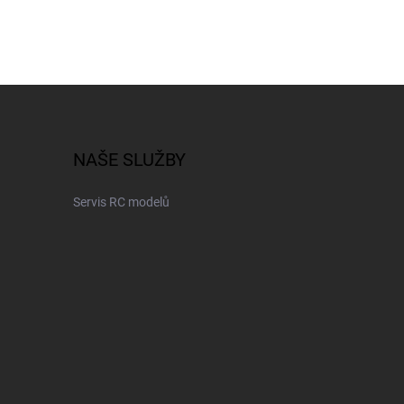
NAŠE SLUŽBY
Servis RC modelů