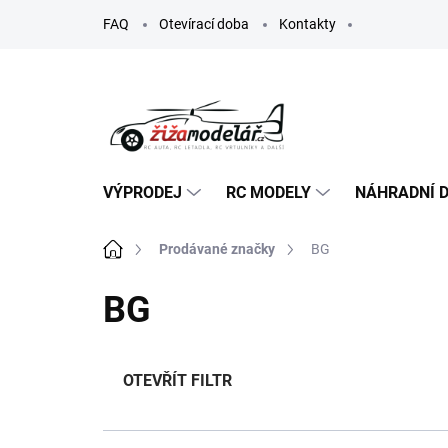
Přejít
FAQ
Otevírací doba
Kontakty
na
obsah
VÝPRODEJ
RC MODELY
NÁHRADNÍ D
Domů
Prodávané značky
BG
BG
OTEVŘÍT FILTR