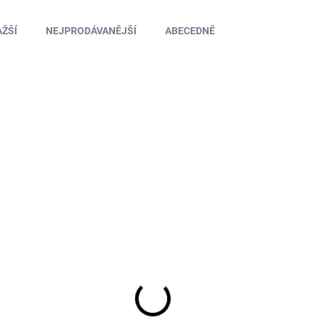
ŽŠÍ
NEJPRODÁVANĚJŠÍ
ABECEDNĚ
TIP
BGL007-017
MOMENTÁLNĚ NEDOSTUPNÉ
Autopilot pro letadla 6-osý - (6G-B)