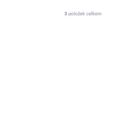
3
položek celkem
BGL007-0152
MOMENTÁLNĚ NEDOSTUPNÉ
Stabilizace pro letadla 3-osá - (3G-A