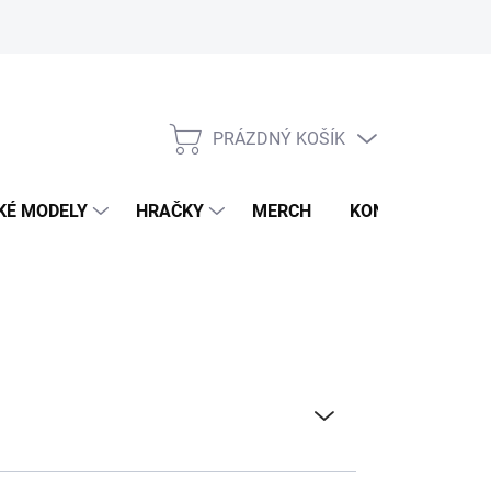
PRÁZDNÝ KOŠÍK
NÁKUPNÍ
KOŠÍK
KÉ MODELY
HRAČKY
MERCH
KONTAKTY