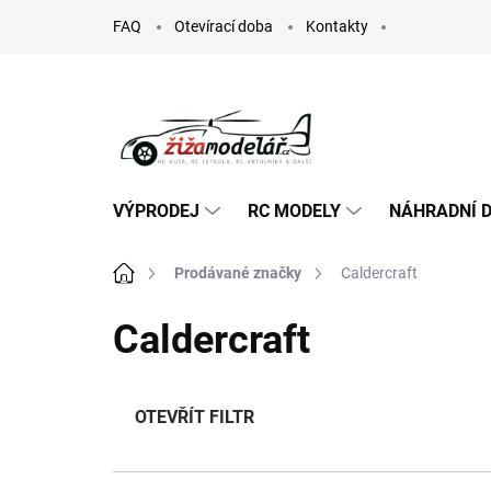
Přejít
FAQ
Otevírací doba
Kontakty
na
obsah
VÝPRODEJ
RC MODELY
NÁHRADNÍ D
Domů
Prodávané značky
Caldercraft
Caldercraft
OTEVŘÍT FILTR