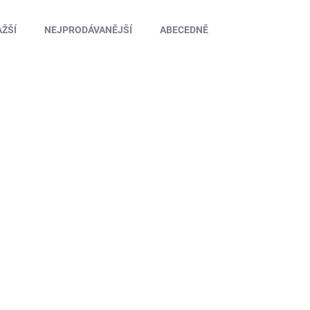
ŽŠÍ
NEJPRODÁVANĚJŠÍ
ABECEDNĚ
KR-29012
SKLADEM U DODAVATELE
CALDERCRAFT Convulsion H.M.