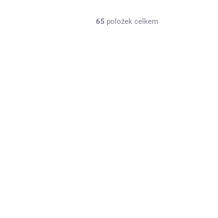
65
položek celkem
KR-29006
SKLADEM U DODAVATELE
CALDERCRAFT Endeavour H.M. Bark