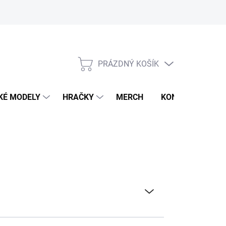
PRÁZDNÝ KOŠÍK
NÁKUPNÍ
KOŠÍK
KÉ MODELY
HRAČKY
MERCH
KONTAKTY