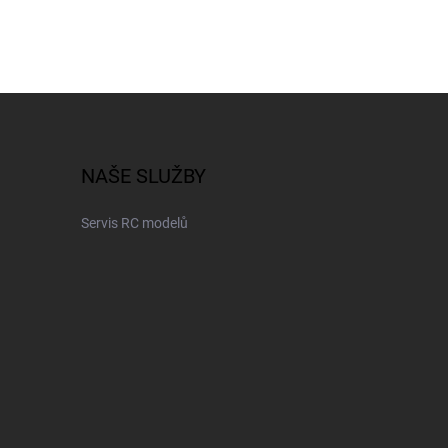
NAŠE SLUŽBY
Servis RC modelů