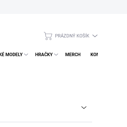
PRÁZDNÝ KOŠÍK
NÁKUPNÍ
KOŠÍK
KÉ MODELY
HRAČKY
MERCH
KONTAKTY