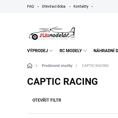
Přejít
FAQ
Otevírací doba
Kontakty
na
obsah
VÝPRODEJ
RC MODELY
NÁHRADNÍ D
Domů
Prodávané značky
CAPTIC RACING
CAPTIC RACING
OTEVŘÍT FILTR