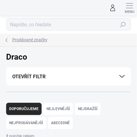
Přejít
na
obsah
Hledat
Prodávané značky
Draco
OTEVŘÍT FILTR
Ř
a
DOPORUČUJEME
NEJLEVNĚJŠÍ
NEJDRAŽŠÍ
z
e
NEJPRODÁVANĚJŠÍ
ABECEDNĚ
n
í
2
položek celkem