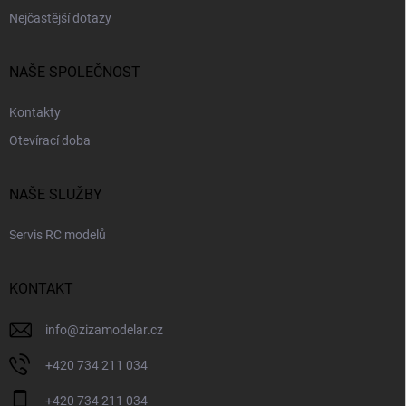
u
Nejčastější dotazy
NAŠE SPOLEČNOST
Kontakty
Otevírací doba
NAŠE SLUŽBY
Servis RC modelů
KONTAKT
info
@
zizamodelar.cz
+420 734 211 034
+420 734 211 034