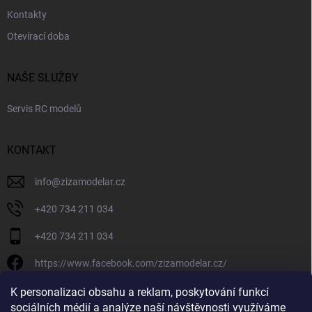
Kontakty
Otevírací doba
NAŠE SLUŽBY
Servis RC modelů
KONTAKT
info
@
zizamodelar.cz
+420 734 211 034
+420 734 211 034
https://www.facebook.com/zizamodelar.cz/
/zizamodelar.cz/
K personalizaci obsahu a reklam, poskytování funkcí
sociálních médií a analýze naší návštěvnosti využíváme