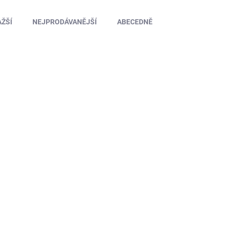
ŽŠÍ
NEJPRODÁVANĚJŠÍ
ABECEDNĚ
TIP
4SP102
SKLADEM NA PRODEJNĚ
(5 KS)
Potahový papír žlutý 508x762mm