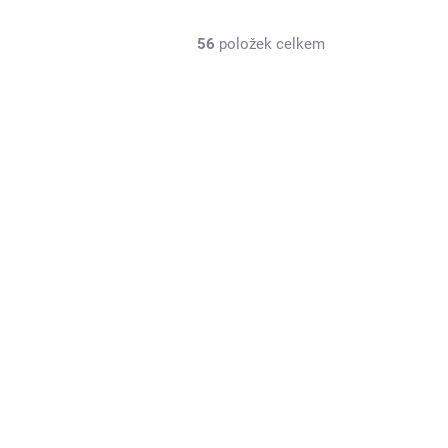
56
položek celkem
4SP1244
SKLADEM U DODAVATELE
1954 Chris-Craft Commander rychlý