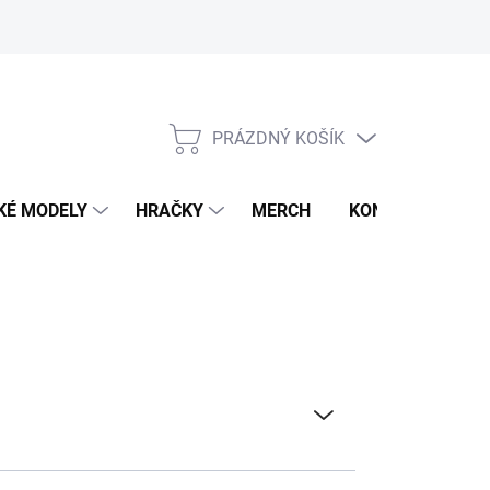
PRÁZDNÝ KOŠÍK
NÁKUPNÍ
KOŠÍK
KÉ MODELY
HRAČKY
MERCH
KONTAKTY