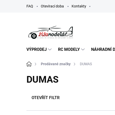
Přejít
FAQ
Otevírací doba
Kontakty
na
obsah
VÝPRODEJ
RC MODELY
NÁHRADNÍ D
Domů
Prodávané značky
DUMAS
DUMAS
OTEVŘÍT FILTR