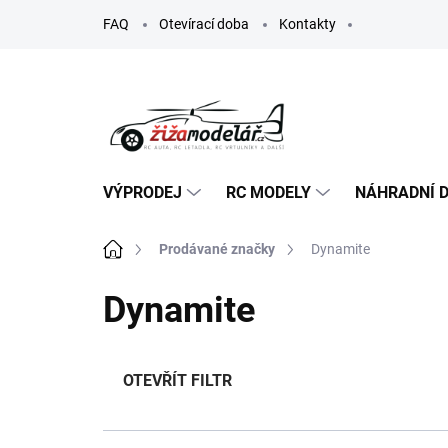
Přejít
FAQ
Otevírací doba
Kontakty
na
obsah
VÝPRODEJ
RC MODELY
NÁHRADNÍ D
Domů
Prodávané značky
Dynamite
Dynamite
OTEVŘÍT FILTR