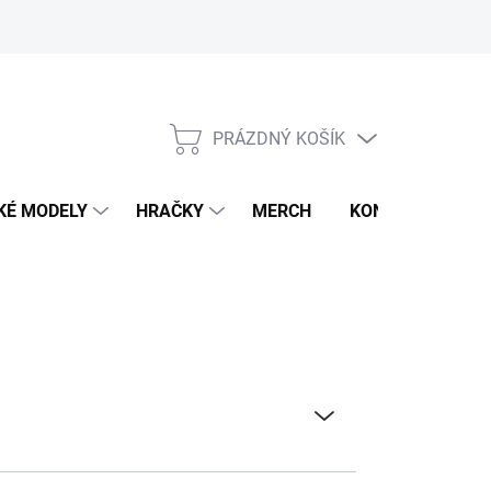
PRÁZDNÝ KOŠÍK
NÁKUPNÍ
KOŠÍK
KÉ MODELY
HRAČKY
MERCH
KONTAKTY