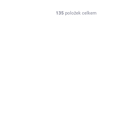
135
položek celkem
DYNT3040
SKLADEM U DODAVATELE
Dynamite sada imbus a