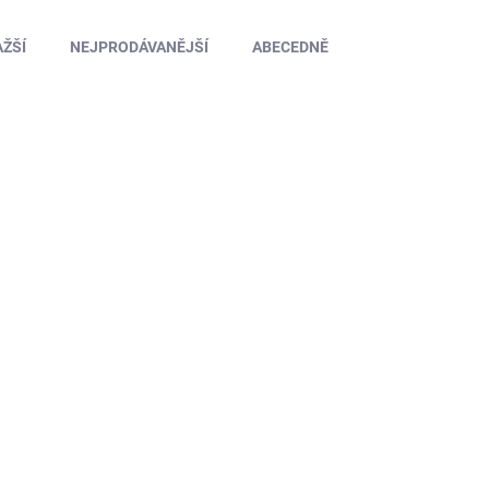
ŽŠÍ
NEJPRODÁVANĚJŠÍ
ABECEDNĚ
DYNR0110
SKLADEM U DODAVATELE
5ive T/WRC: Páka serva 15T plynu