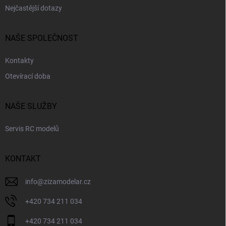
u
Nejčastější dotazy
NAŠE SPOLEČNOST
Kontakty
Otevírací doba
NAŠE SLUŽBY
Servis RC modelů
KONTAKT
info
@
zizamodelar.cz
+420 734 211 034
+420 734 211 034