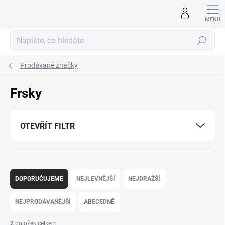
Přejít
na
obsah
Hledat
Prodávané značky
Frsky
OTEVŘÍT FILTR
Ř
a
DOPORUČUJEME
NEJLEVNĚJŠÍ
NEJDRAŽŠÍ
z
e
NEJPRODÁVANĚJŠÍ
ABECEDNĚ
n
í
2
položek celkem