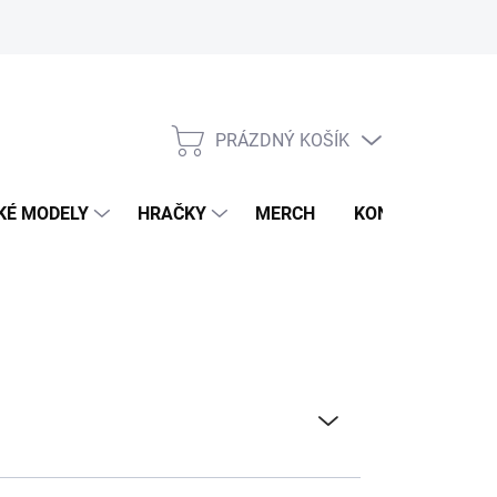
PRÁZDNÝ KOŠÍK
NÁKUPNÍ
KOŠÍK
KÉ MODELY
HRAČKY
MERCH
KONTAKTY