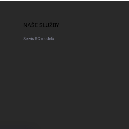
NAŠE SLUŽBY
Servis RC modelů