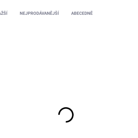
ŽŠÍ
NEJPRODÁVANĚJŠÍ
ABECEDNĚ
HS-48153
SKLADEM U DODAVATELE
B64 a B64D sada titanových šroubů