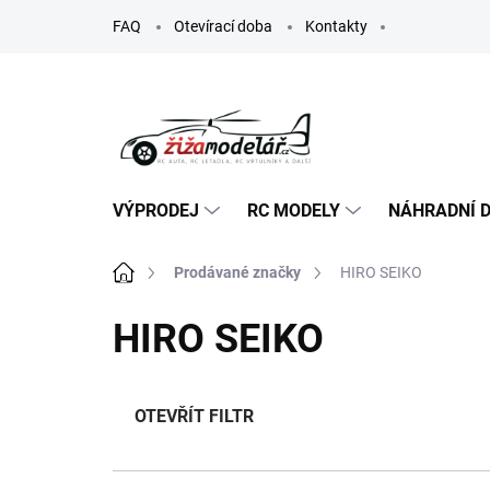
Přejít
FAQ
Otevírací doba
Kontakty
na
obsah
VÝPRODEJ
RC MODELY
NÁHRADNÍ D
Domů
Prodávané značky
HIRO SEIKO
HIRO SEIKO
OTEVŘÍT FILTR