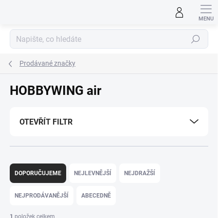
Přejít
na
obsah
Hledat
Prodávané značky
HOBBYWING air
OTEVŘÍT FILTR
Ř
a
DOPORUČUJEME
NEJLEVNĚJŠÍ
NEJDRAŽŠÍ
z
e
NEJPRODÁVANĚJŠÍ
ABECEDNĚ
n
í
1
položek celkem