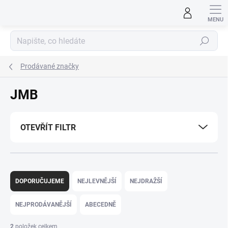
Přejít
na
obsah
Hledat
Prodávané značky
JMB
OTEVŘÍT FILTR
Ř
a
DOPORUČUJEME
NEJLEVNĚJŠÍ
NEJDRAŽŠÍ
z
e
NEJPRODÁVANĚJŠÍ
ABECEDNĚ
n
í
2
položek celkem