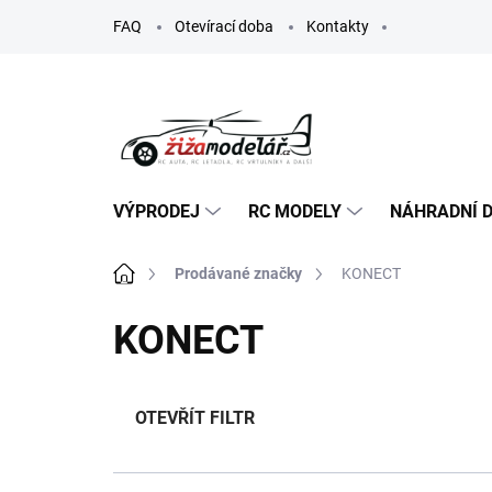
Přejít
FAQ
Otevírací doba
Kontakty
na
obsah
VÝPRODEJ
RC MODELY
NÁHRADNÍ D
Domů
Prodávané značky
KONECT
KONECT
OTEVŘÍT FILTR