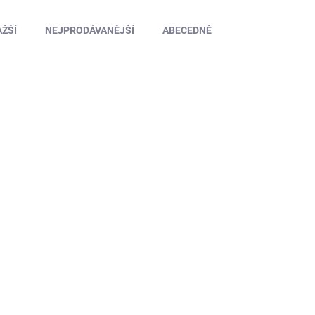
ŽŠÍ
NEJPRODÁVANĚJŠÍ
ABECEDNĚ
TIP
TIP
KN-M550-16T
SKLADEM NA PRODEJNĚ
(1 KS)
KONECT 550 stejnosměrný motor, 16