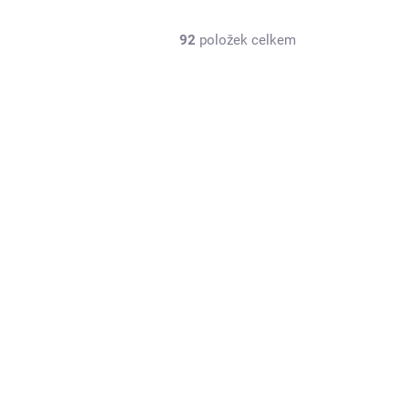
92
položek celkem
KN-M550-20T
SKLADEM NA PRODEJNĚ
(2 KS)
KONECT 550 stejnosměrný motor, 20