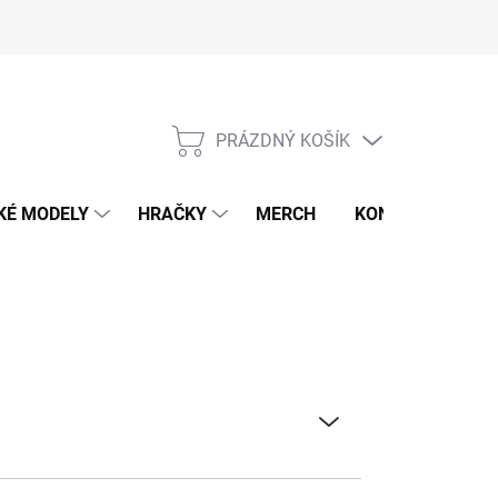
PRÁZDNÝ KOŠÍK
NÁKUPNÍ
KOŠÍK
KÉ MODELY
HRAČKY
MERCH
KONTAKTY