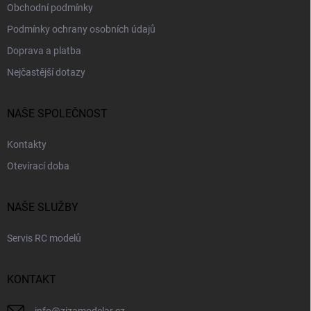
Obchodní podmínky
u
Podmínky ochrany osobních údajů
Doprava a platba
Nejčastější dotazy
NAŠE SPOLEČNOST
Kontakty
Otevírací doba
NAŠE SLUŽBY
Servis RC modelů
KONTAKT
info
@
zizamodelar.cz