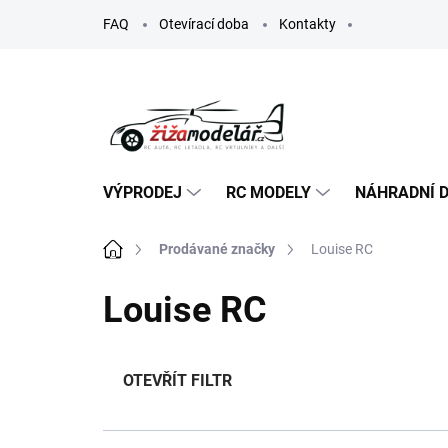
Přejít
FAQ
Otevírací doba
Kontakty
na
obsah
VÝPRODEJ
RC MODELY
NÁHRADNÍ D
Domů
Prodávané značky
Louise RC
Louise RC
OTEVŘÍT FILTR