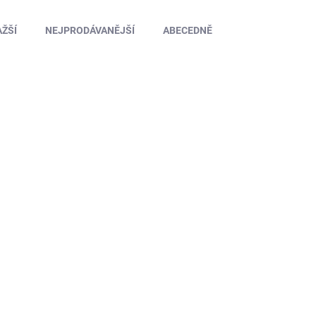
ŽŠÍ
NEJPRODÁVANĚJŠÍ
ABECEDNĚ
L-T3265B
SKLADEM U DODAVATELE
B-ORBIT SPORT 1/5 Baja přední