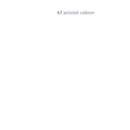
67
položek celkem
L-T3126SB
SKLADEM U DODAVATELE
B-PIRATE SOFT 1/8, černé