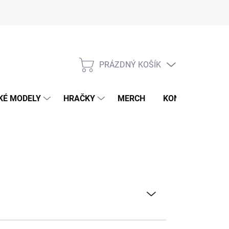
PRÁZDNÝ KOŠÍK
NÁKUPNÍ
KOŠÍK
KÉ MODELY
HRAČKY
MERCH
KONTAKTY