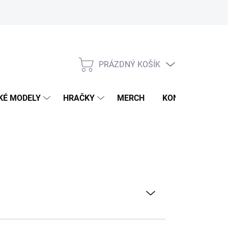
PRÁZDNÝ KOŠÍK
NÁKUPNÍ
KOŠÍK
KÉ MODELY
HRAČKY
MERCH
KONTAKTY