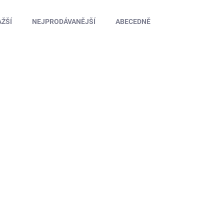
ŽŠÍ
NEJPRODÁVANĚJŠÍ
ABECEDNĚ
TIP
TIP
MA-21001-16907
SKLADEM NA PRODEJNĚ
(1 KS)
Maisto BMW 3.0 CSL Hommage 1:44