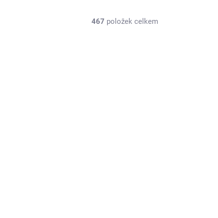
467
položek celkem
MA-21001-16906
SKLADEM NA PRODEJNĚ
(1 KS)
Maisto BMW i8 1:41 černá metalíza