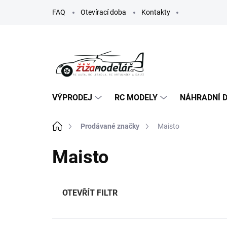
Přejít
FAQ
Otevírací doba
Kontakty
na
obsah
VÝPRODEJ
RC MODELY
NÁHRADNÍ D
Domů
Prodávané značky
Maisto
Maisto
OTEVŘÍT FILTR