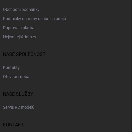
i
s
Obchodní podmínky
u
Podmínky ochrany osobních údajů
Doprava a platba
Nejčastější dotazy
NAŠE SPOLEČNOST
Kontakty
Otevírací doba
NAŠE SLUŽBY
Servis RC modelů
KONTAKT