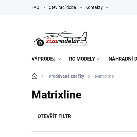
Přejít
FAQ
Otevírací doba
Kontakty
na
obsah
VÝPRODEJ
RC MODELY
NÁHRADNÍ D
Domů
Prodávané značky
Matrixline
Matrixline
OTEVŘÍT FILTR