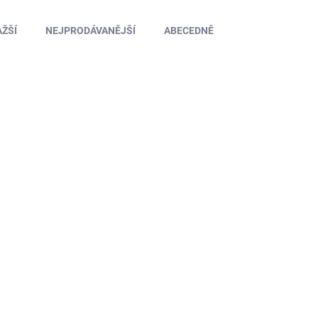
ŽŠÍ
NEJPRODÁVANĚJŠÍ
ABECEDNĚ
DF10120
SKLADEM U DODAVATELE
Karoserie čirá Range Rover (195