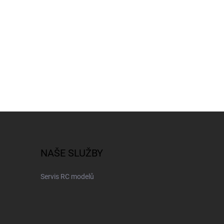
NAŠE SLUŽBY
Servis RC modelů