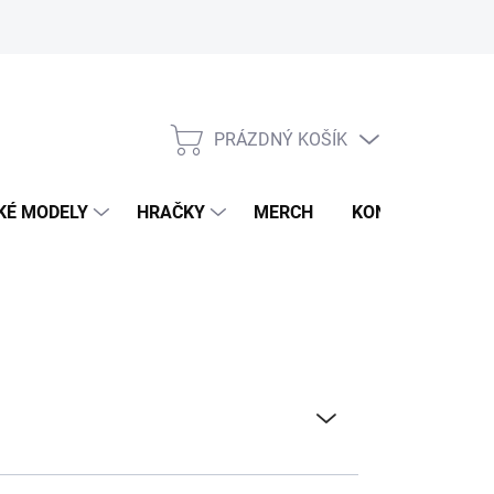
PRÁZDNÝ KOŠÍK
NÁKUPNÍ
KOŠÍK
KÉ MODELY
HRAČKY
MERCH
KONTAKTY