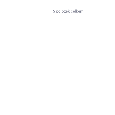
5
položek celkem
DF40171
SKLADEM U DODAVATELE
Nálepka s imitací chladiče (1 ks)