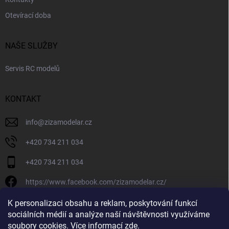
Otevírací doba
NAŠE SLUŽBY
Servis RC modelů
KONTAKT
info
@
zizamodelar.cz
+420 734 211 034
+420 734 211 034
https://www.facebook.com/zizamodelar.cz/
/zizamodelar.cz/
K personalizaci obsahu a reklam, poskytování funkcí
sociálních médií a analýze naší návštěvnosti využíváme
+420 734 211 034
soubory cookies. Více informací
zde
.