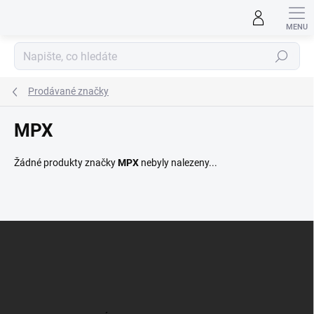
Přejít
na
obsah
Hledat
Prodávané značky
MPX
Žádné produkty značky
MPX
nebyly nalezeny...
Z
á
p
a
t
í