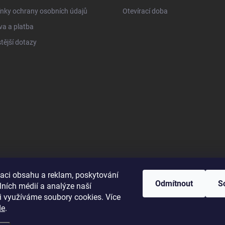
nky ochrany osobních údajů
Otevírací doba
a a platba
tější dotazy
zaci obsahu a reklam, poskytování
Odmítnout
S
lních médií a analýze naší
i využíváme soubory cookies. Více
de
.