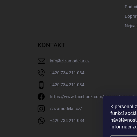
Podmí
Doprav
Nejčas
KONTAKT
info
@
zizamodelar.cz
+420 734 211 034
+420 734 211 034
https://www.facebook.com/zizamodelar.cz/
K personali
/zizamodelar.cz/
funkcí sociá
návštěvnost
+420 734 211 034
informací
z