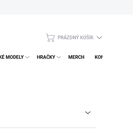
PRÁZDNÝ KOŠÍK
NÁKUPNÍ
KOŠÍK
KÉ MODELY
HRAČKY
MERCH
KONTAKTY