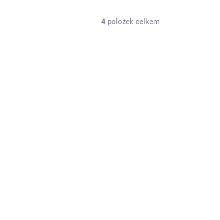
4
položek celkem
7BA10046
SKLADEM U DODAVATELE
1.2V 750mAh Micro PANASONIC