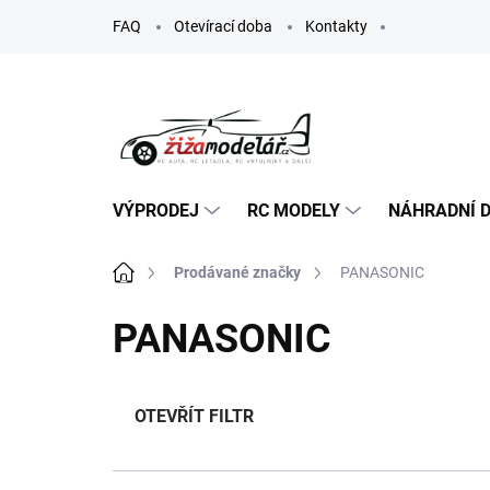
Přejít
FAQ
Otevírací doba
Kontakty
na
obsah
VÝPRODEJ
RC MODELY
NÁHRADNÍ D
Domů
Prodávané značky
PANASONIC
PANASONIC
OTEVŘÍT FILTR