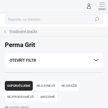
Přejít
na
obsah
Hledat
Prodávané značky
Perma Grit
OTEVŘÍT FILTR
Ř
a
DOPORUČUJEME
NEJLEVNĚJŠÍ
NEJDRAŽŠÍ
z
e
NEJPRODÁVANĚJŠÍ
ABECEDNĚ
n
í
65
položek celkem