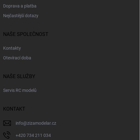
Doprava a platba
Nejčastější dotazy
NAŠE SPOLEČNOST
Kontakty
Otevírací doba
NAŠE SLUŽBY
Servis RC modelů
KONTAKT
info
@
zizamodelar.cz
+420 734 211 034