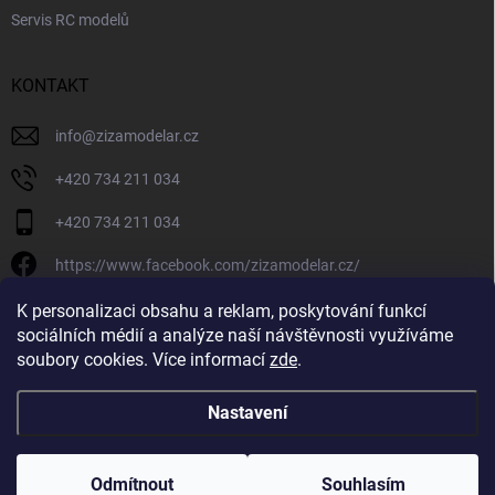
Servis RC modelů
KONTAKT
info
@
zizamodelar.cz
+420 734 211 034
+420 734 211 034
https://www.facebook.com/zizamodelar.cz/
/zizamodelar.cz/
K personalizaci obsahu a reklam, poskytování funkcí
sociálních médií a analýze naší návštěvnosti využíváme
+420 734 211 034
soubory cookies. Více informací
zde
.
Nastavení
Copyright 2026
Žiža Modelář
. Všechna práva vyhrazena.
Upravit nastavení
cookies
Odmítnout
Souhlasím