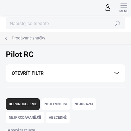
Přejít
na
obsah
Hledat
Prodávané značky
Pilot RC
OTEVŘÍT FILTR
Ř
a
DOPORUČUJEME
NEJLEVNĚJŠÍ
NEJDRAŽŠÍ
z
e
NEJPRODÁVANĚJŠÍ
ABECEDNĚ
n
í
14
položek celkem