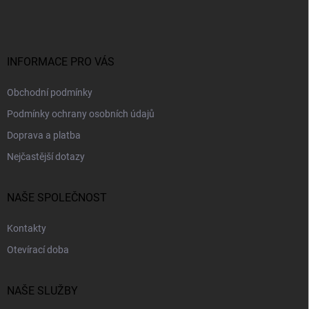
p
í
p
a
r
t
v
í
k
INFORMACE PRO VÁS
y
v
ý
Obchodní podmínky
p
Podmínky ochrany osobních údajů
i
s
Doprava a platba
u
Nejčastější dotazy
NAŠE SPOLEČNOST
Kontakty
Otevírací doba
NAŠE SLUŽBY