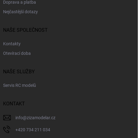
s
Doprava a platba
u
Nejčastější dotazy
NAŠE SPOLEČNOST
Kontakty
Otevírací doba
NAŠE SLUŽBY
Servis RC modelů
KONTAKT
info
@
zizamodelar.cz
+420 734 211 034