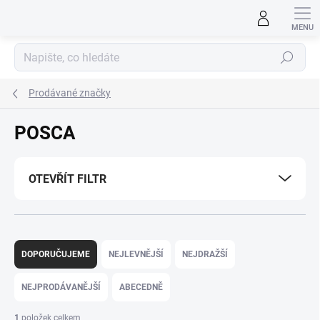
Přejít
na
obsah
Hledat
Prodávané značky
POSCA
OTEVŘÍT FILTR
Ř
a
DOPORUČUJEME
NEJLEVNĚJŠÍ
NEJDRAŽŠÍ
z
e
NEJPRODÁVANĚJŠÍ
ABECEDNĚ
n
í
1
položek celkem