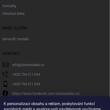
Kontakty
Otevírací doba
NAŠE SLUŽBY
Servis RC modelů
KONTAKT
info
@
zizamodelar.cz
+420 734 211 034
+420 734 211 034
https://www.facebook.com/zizamodelar.cz/
/zizamodelar.cz/
K personalizaci obsahu a reklam, poskytování funkcí
sociálních médií a analýze naší návštěvnosti využíváme