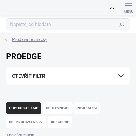
Přejít
na
obsah
Hledat
Prodávané značky
PROEDGE
OTEVŘÍT FILTR
Ř
a
DOPORUČUJEME
NEJLEVNĚJŠÍ
NEJDRAŽŠÍ
z
e
NEJPRODÁVANĚJŠÍ
ABECEDNĚ
n
í
1
položek celkem