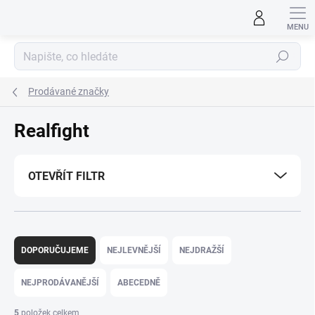
Přejít
na
obsah
Hledat
Prodávané značky
Realfight
OTEVŘÍT FILTR
Ř
a
DOPORUČUJEME
NEJLEVNĚJŠÍ
NEJDRAŽŠÍ
z
e
NEJPRODÁVANĚJŠÍ
ABECEDNĚ
n
í
5
položek celkem