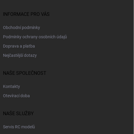
t
v
í
k
INFORMACE PRO VÁS
y
v
ý
Obchodní podmínky
p
Podmínky ochrany osobních údajů
i
s
Doprava a platba
u
Nejčastější dotazy
NAŠE SPOLEČNOST
Kontakty
Otevírací doba
NAŠE SLUŽBY
Servis RC modelů