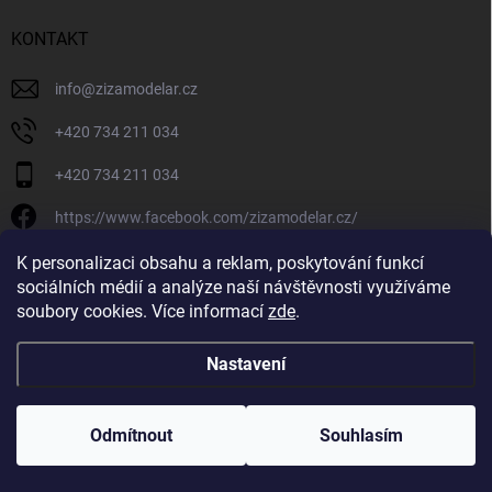
KONTAKT
info
@
zizamodelar.cz
+420 734 211 034
+420 734 211 034
https://www.facebook.com/zizamodelar.cz/
/zizamodelar.cz/
K personalizaci obsahu a reklam, poskytování funkcí
sociálních médií a analýze naší návštěvnosti využíváme
+420 734 211 034
soubory cookies. Více informací
zde
.
Nastavení
Copyright 2026
Žiža Modelář
. Všechna práva vyhrazena.
Upravit nastavení
cookies
Odmítnout
Souhlasím
Vytvořil Shoptet