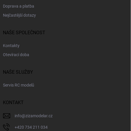
Doprava a platba
Nejčastější dotazy
NAŠE SPOLEČNOST
Kontakty
Otevírací doba
NAŠE SLUŽBY
Servis RC modelů
KONTAKT
info
@
zizamodelar.cz
+420 734 211 034