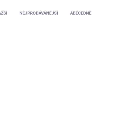
ŽŠÍ
NEJPRODÁVANĚJŠÍ
ABECEDNĚ
U6738
SKLADEM U DODAVATELE
Pěnová vložka, střední, přední 2wd, 2