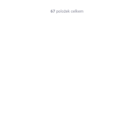
67
položek celkem
U6746
SKLADEM U DODAVATELE
Pěnová vložka, střední, přední 4wd, 2