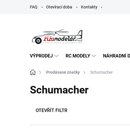
Přejít
FAQ
Otevírací doba
Kontakty
na
obsah
VÝPRODEJ
RC MODELY
NÁHRADNÍ D
Domů
Prodávané značky
Schumacher
Schumacher
OTEVŘÍT FILTR