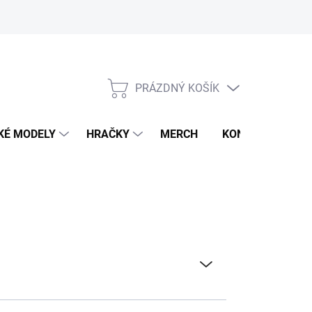
PRÁZDNÝ KOŠÍK
NÁKUPNÍ
KOŠÍK
KÉ MODELY
HRAČKY
MERCH
KONTAKTY