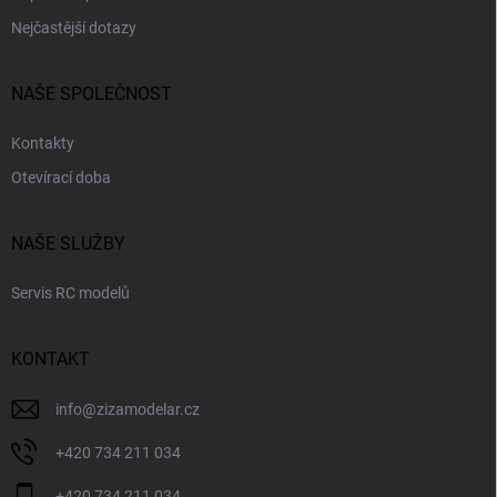
u
Nejčastější dotazy
NAŠE SPOLEČNOST
Kontakty
Otevírací doba
NAŠE SLUŽBY
Servis RC modelů
KONTAKT
info
@
zizamodelar.cz
+420 734 211 034
+420 734 211 034