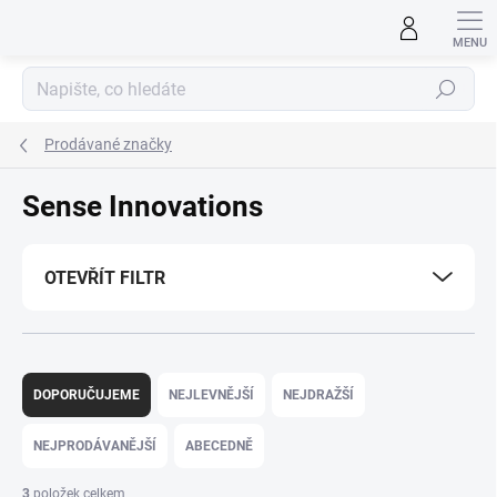
Přejít
na
obsah
Hledat
Prodávané značky
Sense Innovations
OTEVŘÍT FILTR
Ř
a
DOPORUČUJEME
NEJLEVNĚJŠÍ
NEJDRAŽŠÍ
z
e
NEJPRODÁVANĚJŠÍ
ABECEDNĚ
n
í
3
položek celkem