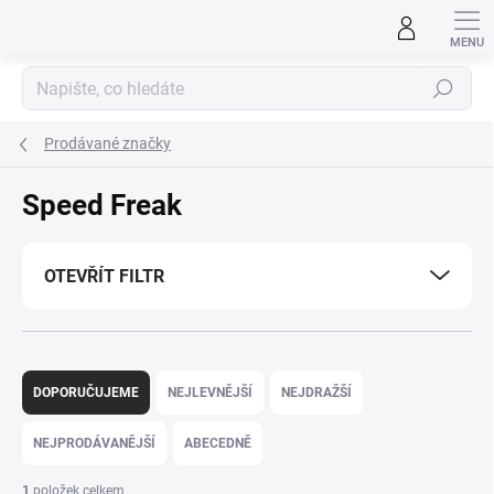
Přejít
na
obsah
Hledat
Prodávané značky
Speed Freak
OTEVŘÍT FILTR
Ř
a
DOPORUČUJEME
NEJLEVNĚJŠÍ
NEJDRAŽŠÍ
z
e
NEJPRODÁVANĚJŠÍ
ABECEDNĚ
n
í
1
položek celkem