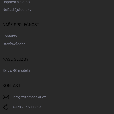
s
Doprava a platba
u
Nejčastější dotazy
NAŠE SPOLEČNOST
Kontakty
Otevírací doba
NAŠE SLUŽBY
Servis RC modelů
KONTAKT
info
@
zizamodelar.cz
+420 734 211 034