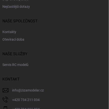
Nejčastější dotazy
NAŠE SPOLEČNOST
Kontakty
Otevírací doba
NAŠE SLUŽBY
Servis RC modelů
KONTAKT
info
@
zizamodelar.cz
+420 734 211 034