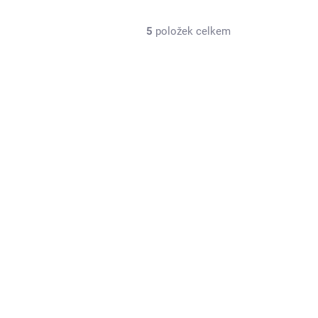
5
položek celkem
4ST16504
SKLADEM U DODAVATELE
Standbox - lopatka