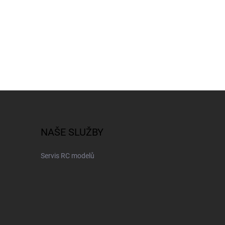
NAŠE SLUŽBY
Servis RC modelů