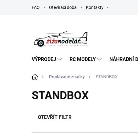
Přejít
FAQ
Otevírací doba
Kontakty
na
obsah
VÝPRODEJ
RC MODELY
NÁHRADNÍ D
Domů
Prodávané značky
STANDBOX
STANDBOX
OTEVŘÍT FILTR