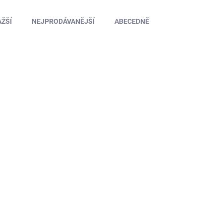
ŽŠÍ
NEJPRODÁVANĚJŠÍ
ABECEDNĚ
4ST16508
SKLADEM U DODAVATELE
Pěnové klekátko