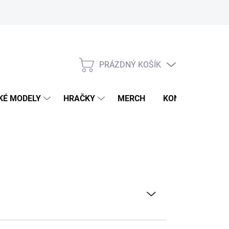
PRÁZDNÝ KOŠÍK
NÁKUPNÍ
KOŠÍK
KÉ MODELY
HRAČKY
MERCH
KONTAKTY