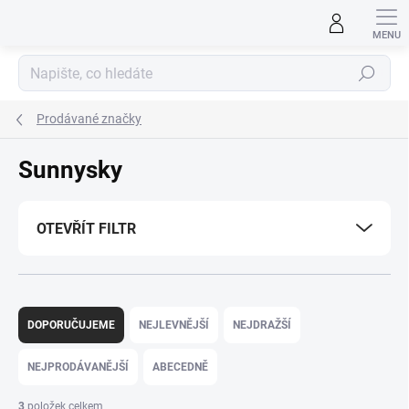
Přejít
na
obsah
Hledat
Prodávané značky
Sunnysky
OTEVŘÍT FILTR
Ř
a
DOPORUČUJEME
NEJLEVNĚJŠÍ
NEJDRAŽŠÍ
z
e
NEJPRODÁVANĚJŠÍ
ABECEDNĚ
n
í
3
položek celkem