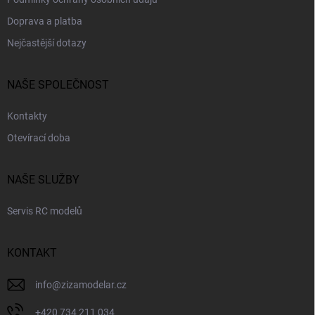
i
s
Doprava a platba
u
Nejčastější dotazy
NAŠE SPOLEČNOST
Kontakty
Otevírací doba
NAŠE SLUŽBY
Servis RC modelů
KONTAKT
info
@
zizamodelar.cz
+420 734 211 034