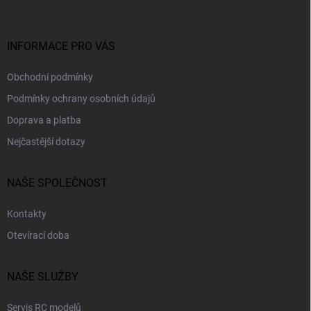
a
y
t
v
ý
í
p
INFORMACE PRO VÁS
i
s
Obchodní podmínky
u
Podmínky ochrany osobních údajů
Doprava a platba
Nejčastější dotazy
NAŠE SPOLEČNOST
Kontakty
Otevírací doba
NAŠE SLUŽBY
Servis RC modelů