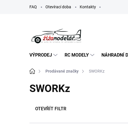
Přejít
FAQ
Otevírací doba
Kontakty
na
obsah
VÝPRODEJ
RC MODELY
NÁHRADNÍ D
Domů
Prodávané značky
SWORKz
SWORKz
OTEVŘÍT FILTR