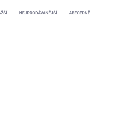
ŽŠÍ
NEJPRODÁVANĚJŠÍ
ABECEDNĚ
SW334073-45
SKLADEM U DODAVATELE
3,5mm ocelové spojovačky (M3.5 x