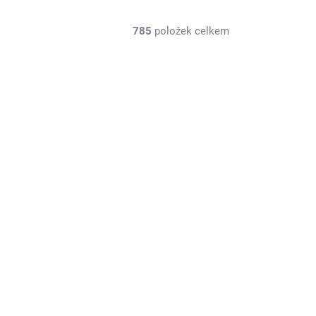
785
položek celkem
SW332048A
SKLADEM U DODAVATELE
Hliníková výztuha zadní věže tlumičů