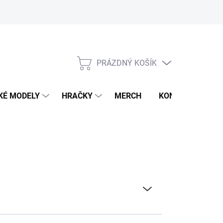
PRÁZDNÝ KOŠÍK
NÁKUPNÍ
KOŠÍK
KÉ MODELY
HRAČKY
MERCH
KONTAKTY