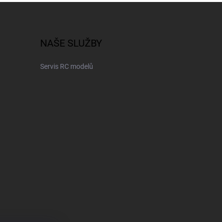
NAŠE SLUŽBY
Servis RC modelů