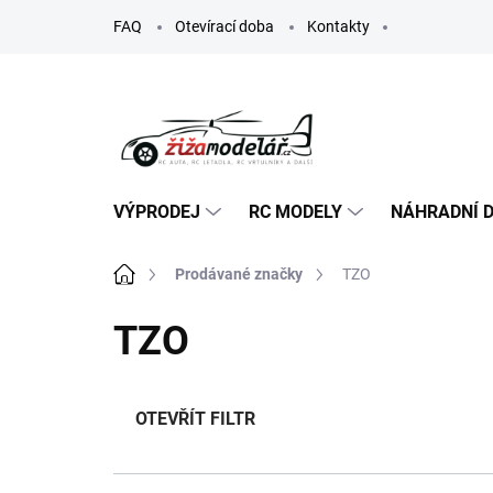
Přejít
FAQ
Otevírací doba
Kontakty
na
obsah
VÝPRODEJ
RC MODELY
NÁHRADNÍ D
Domů
Prodávané značky
TZO
TZO
OTEVŘÍT FILTR