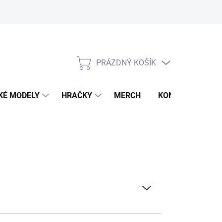
PRÁZDNÝ KOŠÍK
NÁKUPNÍ
KOŠÍK
KÉ MODELY
HRAČKY
MERCH
KONTAKTY