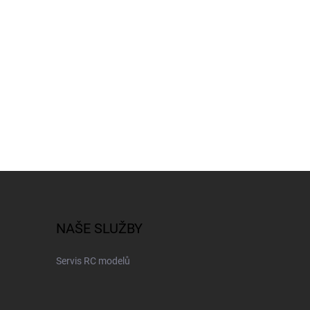
NAŠE SLUŽBY
Servis RC modelů