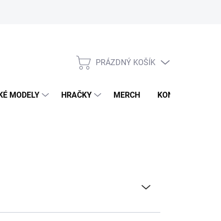
PRÁZDNÝ KOŠÍK
NÁKUPNÍ
KOŠÍK
KÉ MODELY
HRAČKY
MERCH
KONTAKTY