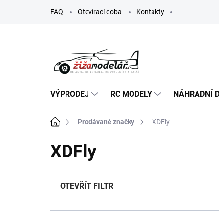
Přejít
FAQ
Otevírací doba
Kontakty
na
obsah
VÝPRODEJ
RC MODELY
NÁHRADNÍ D
Domů
Prodávané značky
XDFly
XDFly
OTEVŘÍT FILTR