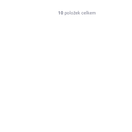
10
položek celkem
XDF0125
SKLADEM U DODAVATELE
XDFly HPro 125A SBEC