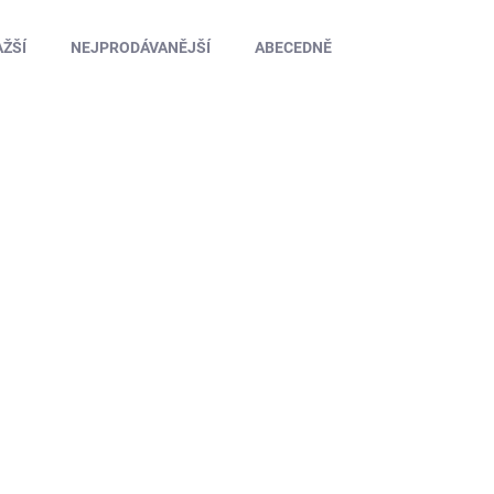
ŽŠÍ
NEJPRODÁVANĚJŠÍ
ABECEDNĚ
XDF0125HV
SKLADEM U DODAVATELE
XDFly HPro 125A HV SBEC