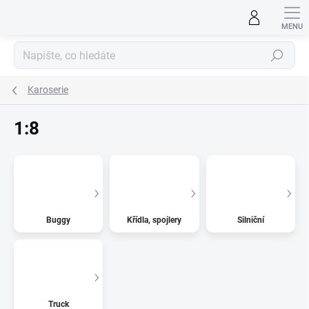
Přejít
na
obsah
Hledat
Karoserie
1:8
Buggy
Křídla, spojlery
Silniční
Truck