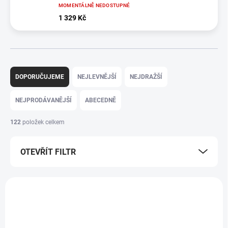
MOMENTÁLNĚ NEDOSTUPNÉ
1 329 Kč
Ř
a
DOPORUČUJEME
NEJLEVNĚJŠÍ
NEJDRAŽŠÍ
z
e
NEJPRODÁVANĚJŠÍ
ABECEDNĚ
n
í
122
položek celkem
p
r
OTEVŘÍT FILTR
o
d
u
V
k
ý
t
p
ů
i
s