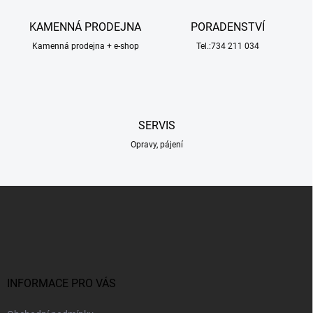
v
r
á
v
KAMENNÁ PRODEJNA
PORADENSTVÍ
n
k
í
Kamenná prodejna + e-shop
Tel.:734 211 034
y
v
ý
p
i
s
SERVIS
u
Opravy, pájení
Z
á
p
a
t
í
INFORMACE PRO VÁS