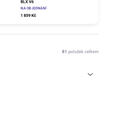
BLX V6
NA OBJEDNÁNÍ
1 859 Kč
81
položek celkem
ARA406120