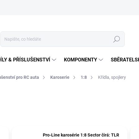
Hledat
ÍLY & PŘÍSLUŠENSTVÍ
KOMPONENTY
SBĚRATELS
lušenství pro RC auta
Karoserie
1:8
Křídla, spojlery
Pro-Line karosérie 1:8 Sector čirá: TLR