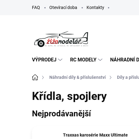
Přejít
FAQ
Otevírací doba
Kontakty
na
obsah
VÝPRODEJ
RC MODELY
NÁHRADNÍ D
Domů
Náhradní díly & příslušenství
Díly a přís
Křídla, spojlery
Nejprodávanější
Traxxas karosérie Maxx Ultimate