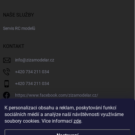
NAŠE SLUŽBY
Servis RC modelů
KONTAKT
info
@
zizamodelar.cz
+420 734 211 034
+420 734 211 034
https://www.facebook.com/zizamodelar.cz/
/zizamodelar.cz/
K personalizaci obsahu a reklam, poskytování funkcí
sociálních médií a analýze naší návštěvnosti využíváme
+420 734 211 034
soubory cookies. Více informací
zde
.