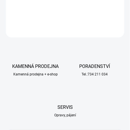
obsahuje 2 kusy.
DETAILNÍ INFORMACE
ZEPTAT SE
HLÍDAT
KAMENNÁ PRODEJNA
PORADENSTVÍ
Kamenná prodejna + e-shop
Tel.:734 211 034
SERVIS
Opravy, pájení