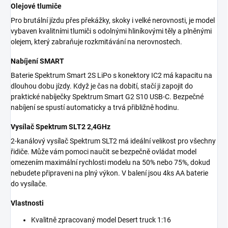
Olejové tlumiče
Pro brutální jízdu přes překážky, skoky i velké nerovnosti, je model
vybaven kvalitními tlumiči s odolnými hliníkovými těly a plněnými
olejem, který zabraňuje rozkmitávání na nerovnostech.
Nabíjení SMART
Baterie Spektrum Smart 2S LiPo s konektory IC2 má kapacitu na
dlouhou dobu jízdy. Když je čas na dobití, stačí ji zapojit do
praktické nabíječky Spektrum Smart G2 S10 USB-C. Bezpečné
nabíjení se spustí automaticky a trvá přibližně hodinu.
Vysílač Spektrum SLT2 2,4GHz
2-kanálový vysílač Spektrum SLT2 má ideální velikost pro všechny
řidiče. Může vám pomoci naučit se bezpečně ovládat model
omezením maximální rychlosti modelu na 50% nebo 75%, dokud
nebudete připraveni na plný výkon. V balení jsou 4ks AA baterie
do vysílače.
Vlastnosti
Kvalitně zpracovaný model Desert truck 1:16