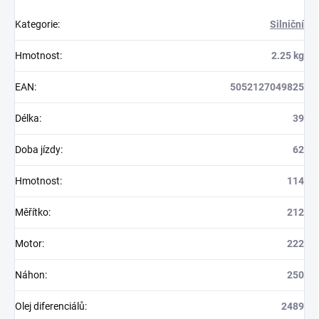
Kategorie
:
Silniční
Hmotnost
:
2.25 kg
EAN
:
5052127049825
Délka
:
39
Doba jízdy
:
62
Hmotnost
:
114
Měřítko
:
212
Motor
:
222
Náhon
:
250
Olej diferenciálů
:
2489