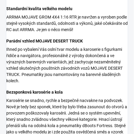
Standardní kvalita velkého modelu
ARRMA MOJAVE GROM 4X4 1:16 RTR je navržen a vyroben podle
stejně vysokých standardů, odolnosti a výkonů, jaké očekáváte od
RC aut ARRMA. Je jen o něco menší!
Parádní vzhled MOJAVE DESERT TRUCK
Ihned po vybalení Vás oslní tvar modelu a karoserie s figurkami
řidiče a navigátora, profesionálně z výroby dokončená a ve
výrazných barevných variantách, jež zachycuje nezaměnitelný
vzhled skutečných pouštních závodních vozů MOJAVE DESERT
TRUCK. Pneumatiky jsou namontovány na barevně sladěných
kolech.
Bezsponková karosérie a kola
Karosérie se snadno, rychle a bezpečně nacvakne na podvozek.
Nově je tedy bez sponek, které by bylo třeba zasunout do otvorů a
provozem poškozovaly karosérii. Jedná se o systém upevnění,
který snadno zvládnou všechny věkové kategorie. Hnací ústrojí
přenáší sílu na odolná kola a pneumatiky dBoots Fortress. Stejně
jako u velkého modelu je i zde použita osvědčená směs a vzorek