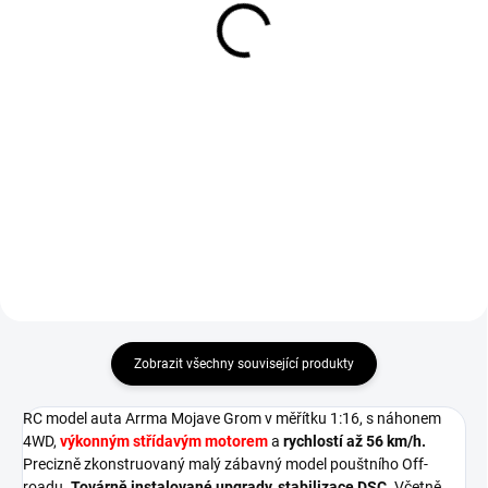
Grom
Grom
319 Kč
319 Kč
Do košíku
Do košíku
Náhradní díl pro RC modely aut
Náhradní díl pro RC modely aut
Arrma Mojave Grom: ochranný
Arrma Mojave Grom: ochranný
trubkový rám růžový.
trubkový rám modrý.
Zobrazit všechny související produkty
RC model auta Arrma Mojave Grom v měřítku 1:16, s náhonem
4WD,
výkonným střídavým motorem
a
rychlostí až 56 km/h.
Precizně zkonstruovaný malý zábavný model pouštního Off-
roadu.
Továrně instalované upgrady, stabilizace DSC.
Včetně