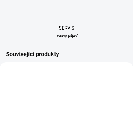
SERVIS
Opravy, pájení
Související produkty
SKLADEM U DODAVATELE
SKLADEM U DODAVATELE
Arrma ochranný
Arrma ochranný
trubkový rám růžový:
trubkový rám modrý: