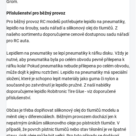
Grom.
Příslušenství pro běžný provoz
Pro běžný provoz RC modelů potřebujete lepidlo na pneumatiky,
lepidlo na šrouby, sadu nářadí a silikonový olej do tlumičů. Z
našeho sortimentu doporučujeme cenově dostupnou sadu nářadí
pro RC auta.
Lepidlem na pneumatiky se lepí pneumatiky k ráfku disku. Vždy je
nutné, aby pneumatika byla po celém obvodu pevně přilepena k
ráfku kola! Pokud pneumatika nebude přilepena po celém obvodu,
může dojít k jejímu roztržení. Lepidlo na pneumatiky má speciální
složení, které je schopno lepit materiály jako guma či nylon a
současně po zatvrdnutí je lepidlo pružné. Z naší nabídky
doporučujeme lepidlo Robitronic Tire Glue - viz doporučené
příslušenství.
Občas je třeba doplňovat silikonový olej do tlumičů modelu a
měnit olej v diferenciálech. Běžným provozem dochází jen k
nepatrným únikům silikonového oleje po pístnicích tlumiče. V
případě, že povrch pístnic tlumičů nebo stav těsnění je ve špatné
stavu, únik oleje může být velký. Pro tyto případy se dodávají