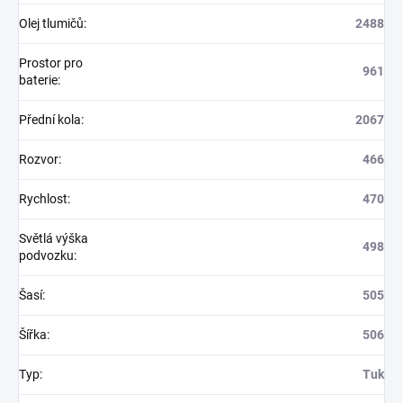
Olej tlumičů
:
2488
Prostor pro
961
baterie
:
Přední kola
:
2067
Rozvor
:
466
Rychlost
:
470
Světlá výška
498
podvozku
:
Šasí
:
505
Šířka
:
506
Typ
:
Tuk