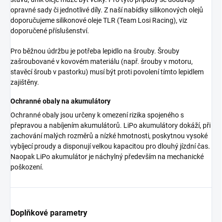
opravné sady či jednotlivé díly. Z naší nabídky silikonových olejů
doporučujeme silikonové oleje TLR (Team Losi Racing), viz
doporučené příslušenství.
Pro běžnou údržbu je potřeba lepidlo na šrouby. Šrouby
zašroubované v kovovém materiálu (např. šrouby v motoru,
stavěcí šroub v pastorku) musí být proti povolení tímto lepidlem
zajištěny.
Ochranné obaly na akumulátory
Ochranné obaly jsou určeny k omezení rizika spojeného s
přepravou a nabíjením akumulátorů. LiPo akumulátory dokáží, při
zachování malých rozměrů a nízké hmotnosti, poskytnou vysoké
vybíjecí proudy a disponují velkou kapacitou pro dlouhý jízdní čas.
Naopak LiPo akumulátor je náchylný především na mechanické
poškození.
Doplňkové parametry