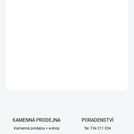
−
+
Přidat do košíku
RC model auta Arrma Mojave Grom v měřítku 1:16, s náhonem
4WD,
výkonným střídavým motorem
a
rychlostí až 56 km/h.
Precizně zkonstruovaný malý zábavný model pouštního Off-
roadu.
Továrně instalované upgrady, stabilizace DSC.
Včetně
baterie 2S LiPo a USB nabíječe.
DETAILNÍ INFORMACE
ZEPTAT SE
HLÍDAT
KAMENNÁ PRODEJNA
PORADENSTVÍ
Kamenná prodejna + e-shop
Tel.:734 211 034