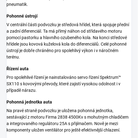
pneumatik.
Pohonné ústrojí
V centrální části podvozku je středová hřídel, která spojuje přední
a zadní diferenciál. Ta má přímý náhon od střídavého motoru
pomocí pastorku a hlavního ozubeného kola. Na konci středové
hřídele jsou kovová kuželová kola do diferenciálů. Celé pohonné
ústrojí je dobře chráněno pro spolehlivý výkon i v náročném
terénu.
Řízení auta
Pro spolehlivé řízení je nainstalováno servo řízení Spektrum™
SX110 s kovovými převody, které zajistí vysokou odolnost i v
případě nárazu.
Pohonná jednotka auta
Na pravé straně podvozku je uložena pohonná jednotka,
sestávající z motoru Firma 2838 4500Kv s mohutným chladičem
a integrovaného regulátoru 25A s přijímačem. Nově je mezi
komponenty uložen ventilátor pro ještě efektivnější chlazení.