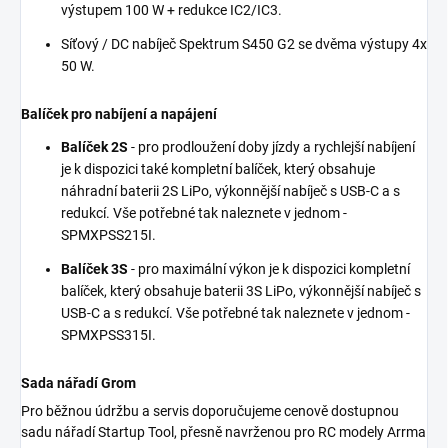
výstupem 100 W + redukce IC2/IC3.
Síťový / DC nabíječ Spektrum S450 G2 se dvěma výstupy 4x
50 W.
Balíček pro nabíjení a napájení
Balíček 2S
- pro prodloužení doby jízdy a rychlejší nabíjení
je k dispozici také kompletní balíček, který obsahuje
náhradní baterii 2S LiPo, výkonnější nabíječ s USB-C a s
redukcí. Vše potřebné tak naleznete v jednom -
SPMXPSS215I.
Balíček 3S
- pro maximální výkon je k dispozici kompletní
balíček, který obsahuje baterii 3S LiPo, výkonnější nabíječ s
USB-C a s redukcí. Vše potřebné tak naleznete v jednom -
SPMXPSS315I.
Sada nářadí Grom
Pro běžnou údržbu a servis doporučujeme cenově dostupnou
sadu nářadí Startup Tool, přesně navrženou pro RC modely Arrma