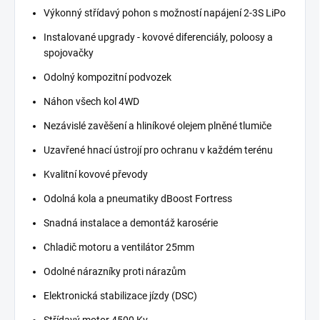
Výkonný střídavý pohon s možností napájení 2-3S LiPo
Instalované upgrady - kovové diferenciály, poloosy a
spojovačky
Odolný kompozitní podvozek
Náhon všech kol 4WD
Nezávislé zavěšení a hliníkové olejem plněné tlumiče
Uzavřené hnací ústrojí pro ochranu v každém terénu
Kvalitní kovové převody
Odolná kola a pneumatiky dBoost Fortress
Snadná instalace a demontáž karosérie
Chladič motoru a ventilátor 25mm
Odolné nárazníky proti nárazům
Elektronická stabilizace jízdy (DSC)
Střídavý motor 4500 Kv