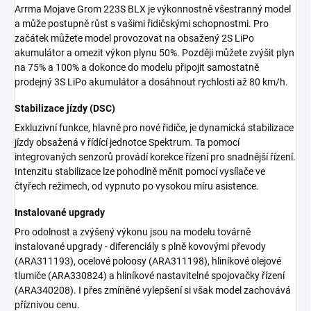
Arrma Mojave Grom 223S BLX je výkonnostně všestranný model
a může postupně růst s vašimi řidičskými schopnostmi. Pro
začátek můžete model provozovat na obsažený 2S LiPo
akumulátor a omezit výkon plynu 50%. Později můžete zvýšit plyn
na 75% a 100% a dokonce do modelu připojit samostatně
prodejný 3S LiPo akumulátor a dosáhnout rychlosti až 80 km/h.
Stabilizace jízdy (DSC)
Exkluzivní funkce, hlavně pro nové řidiče, je dynamická stabilizace
jízdy obsažená v řídící jednotce Spektrum. Ta pomocí
integrovaných senzorů provádí korekce řízení pro snadnější řízení.
Intenzitu stabilizace lze pohodlně měnit pomocí vysílače ve
čtyřech režimech, od vypnuto po vysokou míru asistence.
Instalované upgrady
Pro odolnost a zvýšený výkonu jsou na modelu továrně
instalované upgrady - diferenciály s plně kovovými převody
(ARA311193), ocelové poloosy (ARA311198), hliníkové olejové
tlumiče (ARA330824) a hliníkové nastavitelné spojovačky řízení
(ARA340208). I přes zmíněné vylepšení si však model zachovává
příznivou cenu.