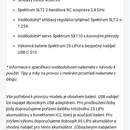
Spektrum SLT2 2-kanálová RC souprava 2,4 GHz
Voděodolný* střídavý regulátor/přijímač Spektrum SLT 2-v-
1 25A
Voděodolné* servo Spektrum SX110 s kovovými převody
Výkonná baterie Spektrum 2S LiPol a bezpečný nabíječ
USB-C S10
* Informace o specifikaci voděodolnosti naleznete v návodu k
použití. Tipy a triky na provoz v mokrém prostředí naleznete v
blogu.
Vše potřebné k provozu modelu je obsahem balení. USB nabíječ
lze napájet libovolným USB adaptérem. Pro prodloužení doby
jízdy doporučujeme pořízení dalšího totožného 2S LiPo
akumulátoru s konektorem IC2, který je součástí balení. Pro
zvýšení výkonu doporučujeme dokoupit 3S LiPo akumulátor a
vhodný nabíječ pro tento akumulátor.
(Obsaženým nabíječem