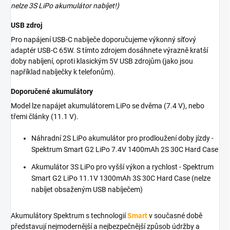
nelze 3S LiPo akumulátor nabíjet!)
USB zdroj
Pro napájení USB-C nabíječe doporučujeme výkonný síťový
adaptér USB-C 65W. S tímto zdrojem dosáhnete výrazně kratší
doby nabíjení, oproti klasickým 5V USB zdrojům (jako jsou
například nabíječky k telefonům).
Doporučené akumulátory
Model lze napájet akumulátorem LiPo se dvěma (7.4 V), nebo
třemi články (11.1 V).
Náhradní 2S LiPo akumulátor pro prodloužení doby jízdy -
Spektrum Smart G2 LiPo 7.4V 1400mAh 2S 30C Hard Case
Akumulátor 3S LiPo pro vyšší výkon a rychlost - Spektrum
Smart G2 LiPo 11.1V 1300mAh 3S 30C Hard Case (nelze
nabíjet obsaženým USB nabíječem)
Akumulátory Spektrum s technologií
Smart
v současné době
představují nejmodernější a nejbezpečnější způsob údržby a