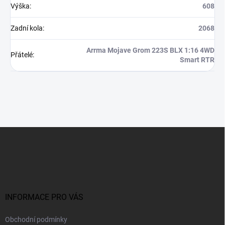
Výška
:
608
Zadní kola
:
2068
Arrma Mojave Grom 223S BLX 1:16 4WD
Přátelé
:
Smart RTR
Z
á
p
a
t
í
INFORMACE PRO VÁS
Obchodní podmínky