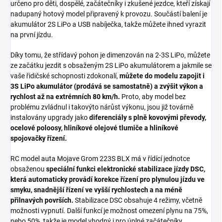
určeno pro děti, dospělé, začátečníky i zkušené jezdce, kteří získají
nadupaný hotový model připravený k provozu. Součástí balení je
akumulátor 2S LiPo a USB nabíječka, takže můžete ihned vyrazit
na první jízdu.
Díky tomu, že střídavý pohon je dimenzován na 2-3S LiPo, můžete
ze začátku jezdit s obsaženým 2S LiPo akumulátorem a jakmile se
vaše řidičské schopnosti zdokonalí,
můžete do modelu zapojit i
3S LiPo akumulátor (prodává se samostatně) a zvýšit výkon a
rychlost až na extrémních 80 km/h.
Proto, aby model bez
problému zvládnul i takovýto nárůst výkonu, jsou již továrně
instalovány upgrady jako
diferenciály s plně kovovými převody,
ocelové poloosy, hliníkové olejové tlumiče a hliníkové
spojovačky řízení.
RC model auta Mojave Grom 223S BLX má v řídící jednotce
obsaženou
speciální funkci elektronické stabilizace jízdy DSC,
která automaticky provádí korekce řízení pro plynulou jízdu ve
smyku, snadnější řízení ve vyšší rychlostech a na méně
přilnavých površích.
Stabilizace DSC obsahuje 4 režimy, včetně
možnosti vypnutí. Další funkcí je možnost omezení plynu na 75%,
nebo 50%, takže je model vhodný i pro úplné začátečníky.