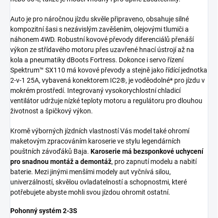
Auto je pro náročnou jízdu skvěle připraveno, obsahuje silné
kompozitní šasi s nezávislým zavěšením, olejovými tlumiči a
náhonem 4WD. Robustní kovové převody diferenciálů přenáší
výkon ze střídavého motoru přes uzavřené hnací ústrojí až na
kola a pneumatiky dBoots Fortress. Dokonce i servo řízení
Spektrum™ SX110 má kovové převody a stejně jako řídící jednotka
2-v-1 25A, vybavená konektorem IC2®, je voděodolné* pro jízdu v
mokrém prostředí. Integrovaný vysokorychlostní chladicí
ventilátor udržuje nízké teploty motoru a regulátoru pro dlouhou
životnost a špičkový výkon.
Kromě výborných jízdních vlastností Vás model také ohromí
maketovým zpracováním karoserie ve stylu legendárních
pouštních závoďáků Baja.
Karoserie má bezsponkové uchycení
pro snadnou montáž a demontáž
, pro zapnutí modelu a nabití
baterie. Mezi jinými menšími modely aut vyčnívá silou,
univerzálností, skvělou ovladatelností a schopnostmi, které
potřebujete abyste mohli svou jízdou ohromit ostatní.
Pohonný systém 2-3S