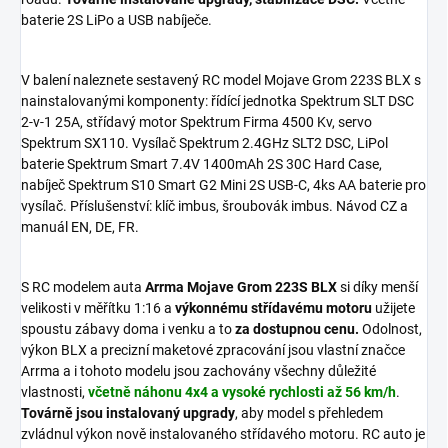
baterie 2S LiPo a USB nabíječe.
V balení naleznete sestavený RC model Mojave Grom 223S BLX s
nainstalovanými komponenty: řídící jednotka Spektrum SLT DSC
2-v-1 25A, střídavý motor Spektrum Firma 4500 Kv, servo
Spektrum SX110. Vysílač Spektrum 2.4GHz SLT2 DSC, LiPol
baterie Spektrum Smart 7.4V 1400mAh 2S 30C Hard Case,
nabíječ Spektrum S10 Smart G2 Mini 2S USB-C, 4ks AA baterie pro
vysílač. Příslušenství: klíč imbus, šroubovák imbus. Návod CZ a
manuál EN, DE, FR.
S RC modelem auta
Arrma Mojave Grom 223S BLX
si díky menší
velikosti v měřítku 1:16 a
výkonnému střídavému motoru
užijete
spoustu zábavy doma i venku a to
za dostupnou cenu.
Odolnost,
výkon BLX a precizní maketové zpracování jsou vlastní značce
Arrma a i tohoto modelu jsou zachovány všechny důležité
vlastnosti,
včetně náhonu 4x4 a vysoké rychlosti až 56 km/h
.
Továrně jsou instalovaný upgrady
, aby model s přehledem
zvládnul výkon nově instalovaného střídavého motoru. RC auto je