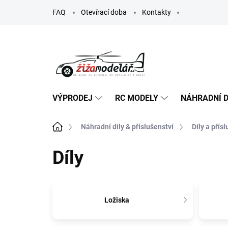
Přejít
FAQ
Otevírací doba
Kontakty
na
obsah
VÝPRODEJ
RC MODELY
NÁHRADNÍ D
Domů
Náhradní díly & příslušenství
Díly a přís
Díly
Ložiska