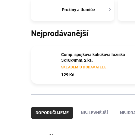
Pružiny a tlumiče
Nejprodávanější
Comp. spojková kuličková ložiska
5x10x4mm, 2 ks.
SKLADEM U DODAVATELE
129 Kč
Ř
a
DOPORUČUJEME
NEJLEVNĚJŠÍ
NEJDRA
z
e
n