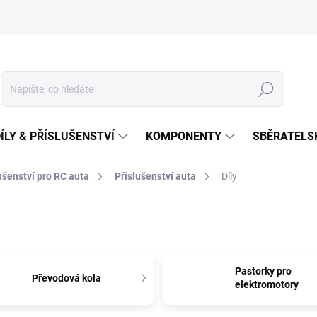
Hledat
ÍLY & PŘÍSLUŠENSTVÍ
KOMPONENTY
SBĚRATELS
lušenství pro RC auta
Příslušenství auta
Díly
Pastorky pro
Převodová kola
elektromotory